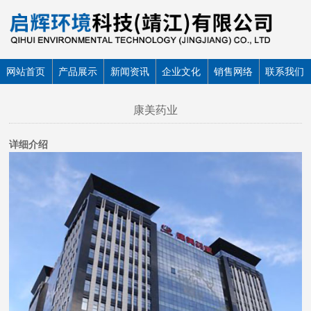
网站首页
产品展示
新闻资讯
企业文化
销售网络
联系我们
康美药业
详细介绍