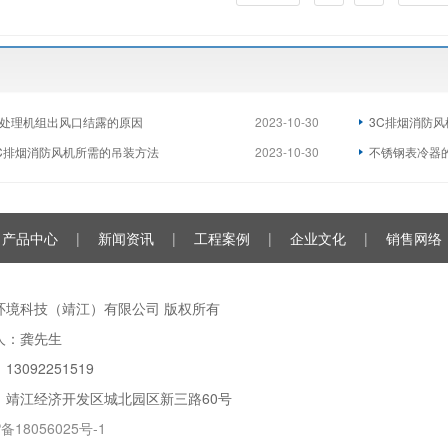
处理机组出风口结露的原因
2023-10-30
3C排烟消防
C排烟消防风机所需的吊装方法
2023-10-30
不锈钢表冷器
产品中心
|
新闻资讯
|
工程案例
|
企业文化
|
销售网络
环境科技（靖江）有限公司 版权所有
人：龚先生
13092251519
：靖江经济开发区城北园区新三路60号
备18056025号-1