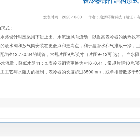
表冷器部件结构形式
发表时间：2023-10-30
作者：启辉环境科技（靖江）
构形式：
的水路设计时应采用下进上出、水流逆风向流动，以提高表冷器的换热效
管的放水阀和放气阀安装在更低点和更高点，利于盘管水和气排放干净，
为Φ12.7×0.34的铜管，常规片距9片/英寸（片距9~12可 选）。当
水流量，降低水阻力；b.表冷器铜管更换为Φ16×0.41，常规片距10片
工工艺与水阻力的控制，表冷器的长度超过3500mm，或单排管数多于