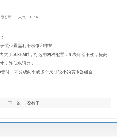
有限公司
人气：1016
率；
且安装位置需利于检修和维护；
水阻力大于50kPa时，可选用两种配置：a.表冷器不变，提高
/英寸，降低水阻力；
50管时，可分成两个或多个尺寸较小的表冷器组合。
下一篇：
没有了！