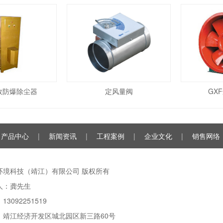
效防爆除尘器
定风量阀
GX
产品中心
|
新闻资讯
|
工程案例
|
企业文化
|
销售网络
环境科技（靖江）有限公司 版权所有
人：龚先生
13092251519
：靖江经济开发区城北园区新三路60号