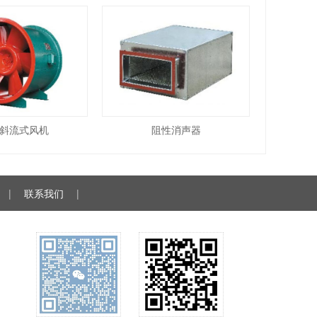
F斜流式风机
阻性消声器
|
联系我们
|