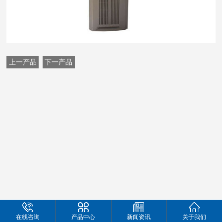
上一产品
下一产品
在线咨询
产品中心
新闻资讯
关于我们